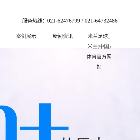
021-62476799 / 021-64732486
服务热线：
案例展示
新闻资讯
米兰足球_
米兰(中国)
体育官方网
站