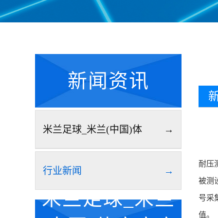
新闻资讯
米兰足球_米兰(中国)体
→
耐压
育官方网站
行业新闻
→
被测
米兰足球_米兰
号采
值。