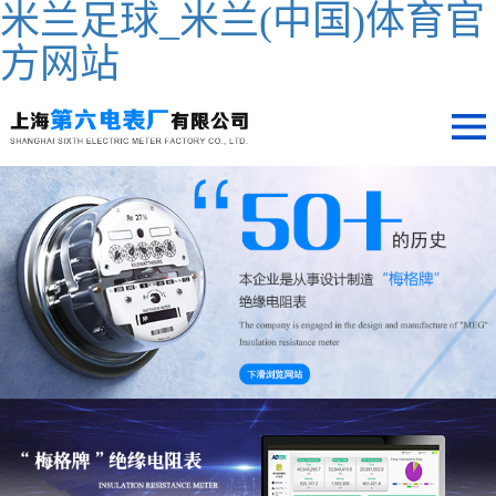
米兰足球_米兰(中国)体育官
方网站